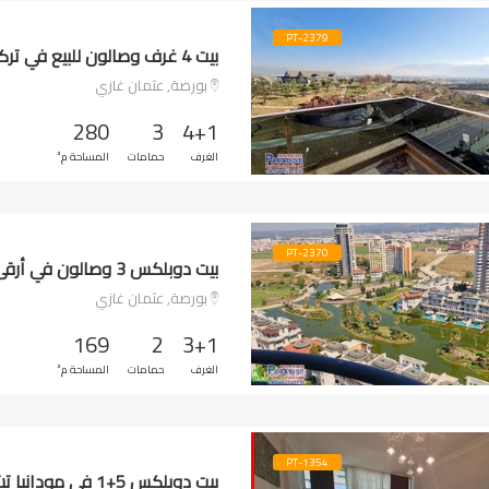
PT-2379
بيت 4 غرف وصالون للبيع في تركيا مدينة بورصة حي يونس علي
بورصة, عثمان غازي
280
3
4+1
الغرف
حمامات
المساحة م²
PT-2370
بيت دوبلكس 3 وصالون في أرقى كومباون في بورصة موديرن
بورصة, عثمان غازي
169
2
3+1
الغرف
حمامات
المساحة م²
PT-1354
بيت دوبلكس 5+1 في مودانيا تشطيبات جميلة