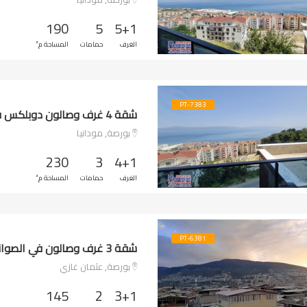
190
5
5+1
الغرف
حمامات
المساحة م²
PT-7383
شقة 4 غرف وصالون دوبلكس في مودانيا اطلالات مفتوحة
بورصة, مودانيا
230
3
4+1
الغرف
حمامات
المساحة م²
PT-6381
شقة 3 غرف وصالون في الصوانلي
بورصة, عثمان غازي
145
2
3+1