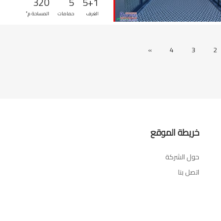
320
5
5+1
الغرف
حمامات
المساحة م²
»
4
3
2
خريطة الموقع
حول الشركة
اتصل بنا