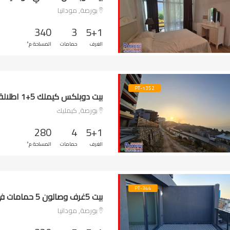
بورصة, مودانيا
340
3
5+1
الغرف
حمامات
المساحة م²
PT-1352
بيت دوبلكس كيملك 5+1 اطلالة خليج
بورصة, كيمليك
280
4
5+1
الغرف
حمامات
المساحة م²
PT-344
بيت 5غرف وصالون 5 حمامات في مودانيا
بورصة, مودانيا