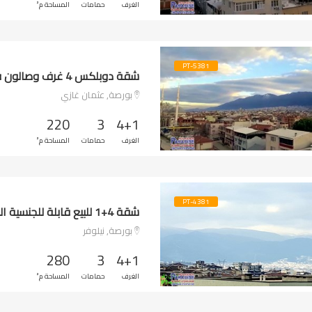
الغرف
حمامات
المساحة م²
PT-5381
شقة دوبلكس 4 غرف وصالون في الصوانلي
بورصة, عثمان غازي
220
3
4+1
الغرف
حمامات
المساحة م²
PT-4381
شقة 4+1 للبيع قابلة للجنسية التركية في بورصة
بورصة, نيلوفر
280
3
4+1
الغرف
حمامات
المساحة م²