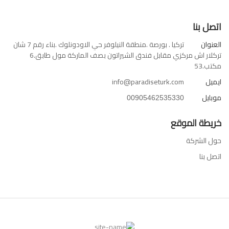
اتصل بنا
العنوان
تركيا . بورصة .منطقة النيلوفر حي الاودونلوك .بناء رقم 7 شان
تركلار اش مركزي مقابل فندق الشيراتون بصف الماركة مول طابق.6
مكتب.53
ايميل
info@paradiseturk.com
موبايل
00905462535330
خريطة الموقع
حول الشركة
اتصل بنا