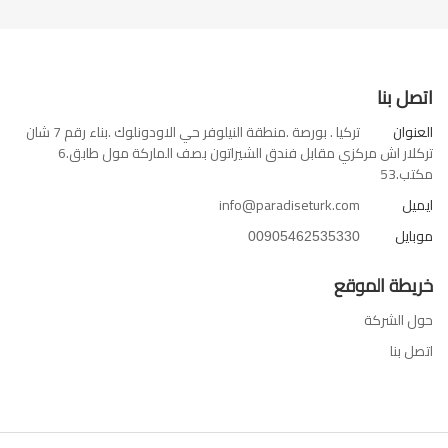
اتصل بنا
العنوان
تركيا . بورصة .منطقة النيلوفر حي الاودونلوك .بناء رقم 7 شان
تركلار اش مركزي مقابل فندق الشيراتون بصف الماركة مول طابق.6
مكتب.53
ايميل
info@paradiseturk.com
موبايل
00905462535330
خريطة الموقع
حول الشركة
اتصل بنا