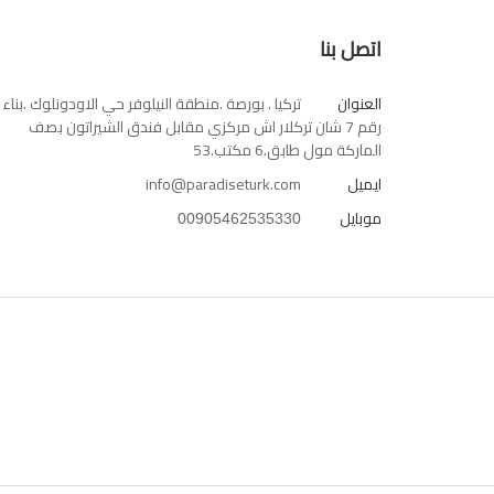
اتصل بنا
العنوان
تركيا . بورصة .منطقة النيلوفر حي الاودونلوك .بناء
رقم 7 شان تركلار اش مركزي مقابل فندق الشيراتون بصف
الماركة مول طابق.6 مكتب.53
ايميل
info@paradiseturk.com
موبايل
00905462535330