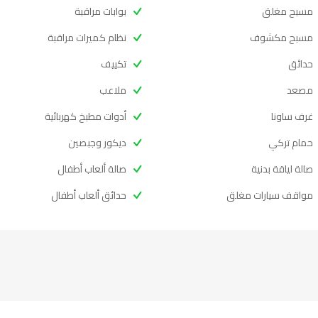
مسبح مغلق
بوابات مراقبة
مسبح مكشوف
نظام كميرات مراقبة
حدائق
تكييف
مصعد
ملاعب
غرف ساونا
أدوات مطبخ كهربائية
حمام تركي
ديكور وجبصين
صالة لياقة بدنية
صالة ألعاب أطفال
مواقف سيارات مغلق
حدائق ألعاب أطفال