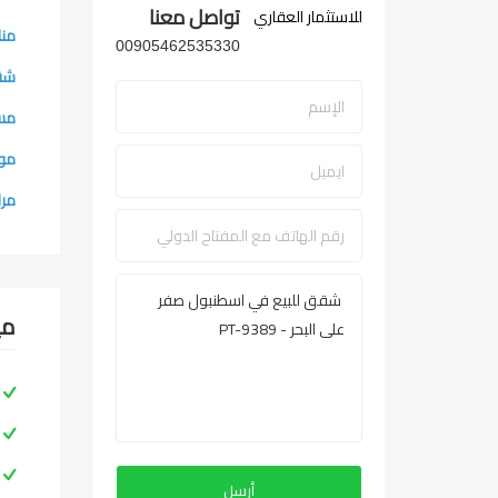
تواصل معنا
منا
00905462535330
شقق
مسا
موا
مرا
مي