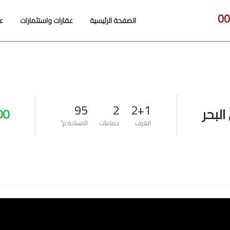
00
الصفحة الرئيسية
عقارات واستثمارات
عن
95
2
2+1
لبحر
 $
الغرف
حمامات
المساحة م²