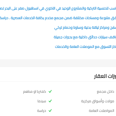
سب للحنسية التركية والمشروع الوحيد في اتاكوي في اسطنبول صفر على البحر تصا
 متنوعة ومساحات مختلفة ضمن مجمع مخدم بكافة الخدمات العصرية . حراسة و
بح ومراكز لياقة بدنية وساونا وحمام تركي
قف سيارات حدائق داخلية مع بحيرات جميلة
كز التسوق مع الموصلات العامة والخدمات
زات العقار
داخل مجمع
كفتريا او مطعم
مولات وأسواق مركزية
سينما
المواصلات العامة
حراسة