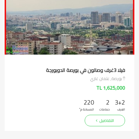
فيلا 3غرف وصالون في بورصة الدوبورجة
بورصة, عثمان غازي
1,625,000 TL
220
2
3+2
الغرف
حمامات
المساحة م²
التفاصيل