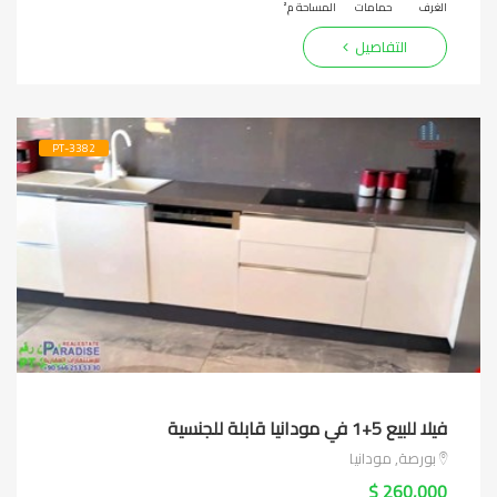
الغرف
حمامات
المساحة م²
التفاصيل
PT-3382
فيلا للبيع 5+1 في مودانيا قابلة للجنسية
بورصة, مودانيا
260,000 $