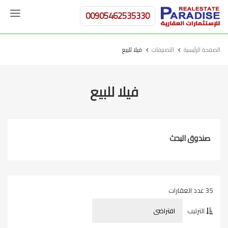
00905462535330
الصفحة الرئيسية
التصنيفات
فيلا للبيع
فيلا للبيع
صندوق البحث
35 عدد العقارات
الترتيب