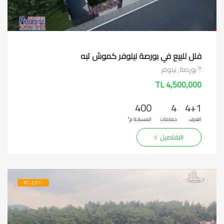
فلل للبيع في بورصة نيلوفر كموش تبه
بورصة, نيلوفر
4,500,000 TL
400
4
4+1
الغرف
حمامات
المساحة م²
التفاصيل
PT-2371