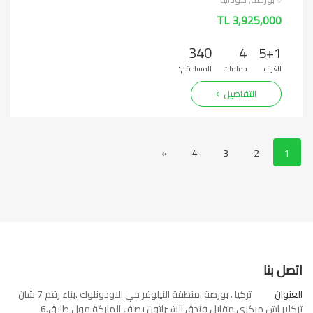
3,925,000 TL
340
4
5+1
الغرف
حمامات
المساحة م²
التفاصيل
»
4
3
2
1
اتصل بنا
العنوان
تركيا . بورصة .منطقة النيلوفر حي الاودونلوك .بناء رقم 7 شان
تركلار اش مركزي مقابل فندق الشيراتون بصف الماركة مول طابق.6