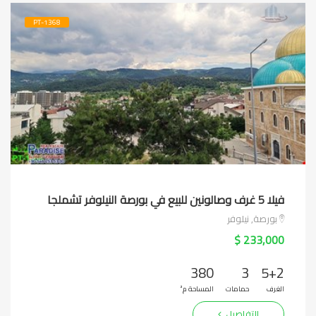
PT-1368
فيلا 5 غرف وصالونين للبيع في بورصة النيلوفر تشملجا
بورصة, نيلوفر
233,000 $
380
3
5+2
الغرف
حمامات
المساحة م²
التفاصيل