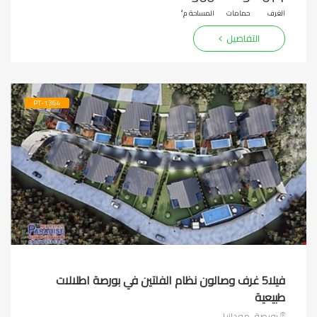
الغرف
حمامات
المساحة م²
التفاصيل
PT-1364
فيلا5 غرف وصالون نظام الفلتين في بورصة اطلالات
طبيعية
بورصة, مودانيا