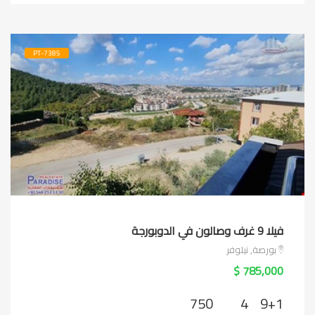
PT-7385
فيلا 9 غرف وصالون في الدوبورجة
بورصة, نيلوفر
785,000 $
750
4
9+1