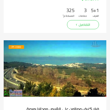
325
3
5+1
الغرف
حمامات
المساحة م²
التفاصيل
PT-3380
فيلا 5غرف وصالون على الرئيسي مودانيا بورصة