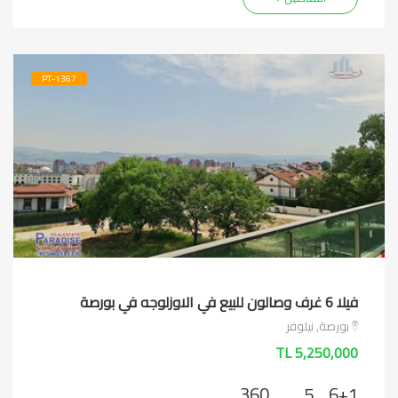
PT-1367
فيلا 6 غرف وصالون للبيع في الاوزلوجه في بورصة
بورصة, نيلوفر
5,250,000 TL
360
5
6+1