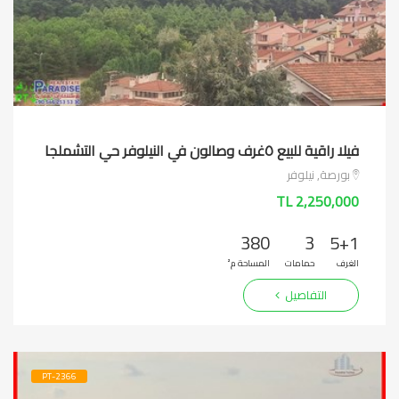
فيلا راقية للبيع ٥غرف وصالون في النيلوفر حي التشملجا
بورصة, نيلوفر
2,250,000 TL
380
3
5+1
الغرف
حمامات
المساحة م²
التفاصيل
PT-2366