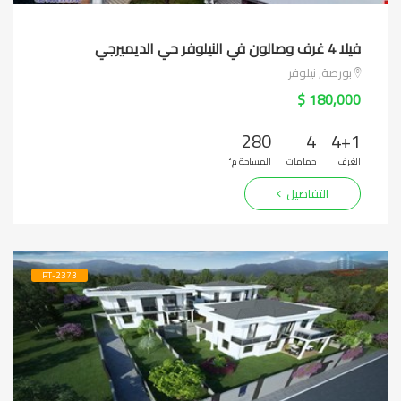
فيلا 4 غرف وصالون في النيلوفر حي الديميرجي
بورصة, نيلوفر
180,000 $
280
4
4+1
الغرف
حمامات
المساحة م²
التفاصيل
PT-2373