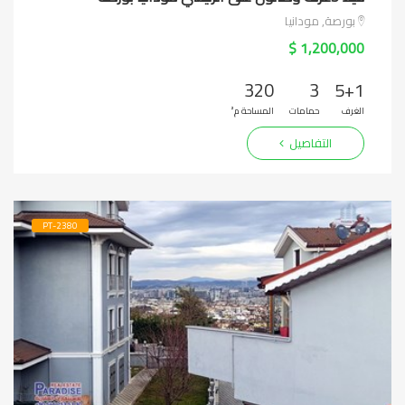
بورصة, مودانيا
1,200,000 $
320
3
5+1
الغرف
حمامات
المساحة م²
التفاصيل
PT-2380